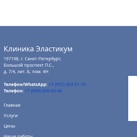
индивидуален и зависит от исходного состояния,
выбранной методики и реакции организма.
Фотографии не гарантируют аналогичный результат.
Имеются противопоказания. Необходима консультация
специалиста.
Клиника Эластикум
197198, г. Санкт-Петербург,
Большой проспект П.С.,
д. 7/4, лит. Б, пом. 4Н
Телефон/WhatsApp:
+7 (952) 363-51-10
Телефон:
+7 (904) 600-63-48
Главная
Услуги
Цены
Наши работы