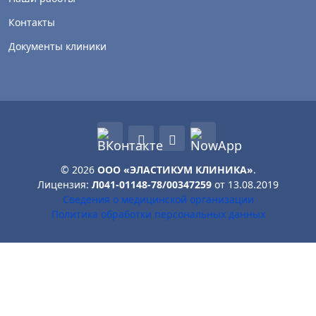
Контакты
Документы клиники
© 2026
ООО «ЭЛАСТИКУМ КЛИНИКА»
.
Лицензия:
Л041-01148-78/00347259
от 13.08.2019
Сведения о медицинской организации
Политика обработки персональных данных
Сайт использует необходимые файлы cookie. С Вашего
согласия Яндекс Метрика и Вебвизор помогают
оценивать посещаемость и улучшать сайт. Аналитика
не включается до выбора. Подробнее — в
политике