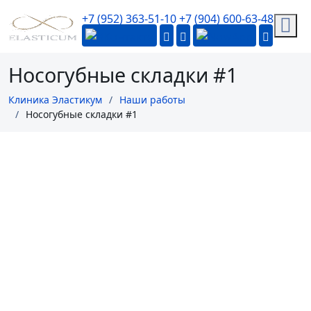
+7 (952) 363-51-10
+7 (904) 600-63-48
Перейти к содержанию
Носогубные складки #1
Клиника Эластикум
Наши работы
Носогубные складки #1